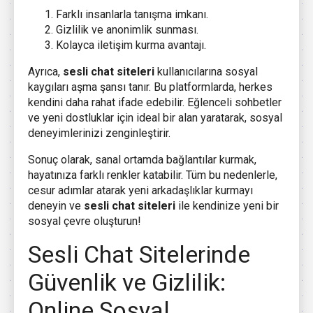
Farklı insanlarla tanışma imkanı.
Gizlilik ve anonimlik sunması.
Kolayca iletişim kurma avantajı.
Ayrıca,
sesli chat siteleri
kullanıcılarına sosyal
kaygıları aşma şansı tanır. Bu platformlarda, herkes
kendini daha rahat ifade edebilir. Eğlenceli sohbetler
ve yeni dostluklar için ideal bir alan yaratarak, sosyal
deneyimlerinizi zenginleştirir.
Sonuç olarak, sanal ortamda bağlantılar kurmak,
hayatınıza farklı renkler katabilir. Tüm bu nedenlerle,
cesur adımlar atarak yeni arkadaşlıklar kurmayı
deneyin ve
sesli chat siteleri
ile kendinize yeni bir
sosyal çevre oluşturun!
Sesli Chat Sitelerinde
Güvenlik ve Gizlilik:
Online Sosyal