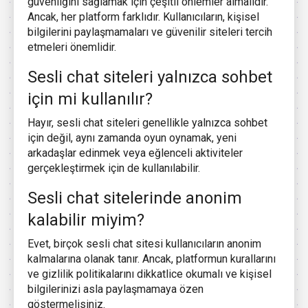
güvenliğini sağlamak için çeşitli önlemler almalıdır.
Ancak, her platform farklıdır. Kullanıcıların, kişisel
bilgilerini paylaşmamaları ve güvenilir siteleri tercih
etmeleri önemlidir.
Sesli chat siteleri yalnızca sohbet
için mi kullanılır?
Hayır, sesli chat siteleri genellikle yalnızca sohbet
için değil, aynı zamanda oyun oynamak, yeni
arkadaşlar edinmek veya eğlenceli aktiviteler
gerçekleştirmek için de kullanılabilir.
Sesli chat sitelerinde anonim
kalabilir miyim?
Evet, birçok sesli chat sitesi kullanıcıların anonim
kalmalarına olanak tanır. Ancak, platformun kurallarını
ve gizlilik politikalarını dikkatlice okumalı ve kişisel
bilgilerinizi asla paylaşmamaya özen
göstermelisiniz.