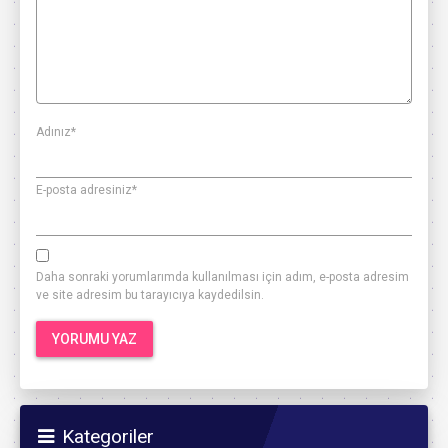
Adınız
*
E-posta adresiniz
*
Daha sonraki yorumlarımda kullanılması için adım, e-posta adresim
ve site adresim bu tarayıcıya kaydedilsin.
Kategoriler