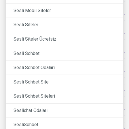
Sesli Mobil Siteler
Sesli Siteler
Sesli Siteler Ücretsiz
Sesli Sohbet
Sesli Sohbet Odalari
Sesli Sohbet Site
Sesli Sohbet Siteleri
Seslichat Odalari
SesliSohbet