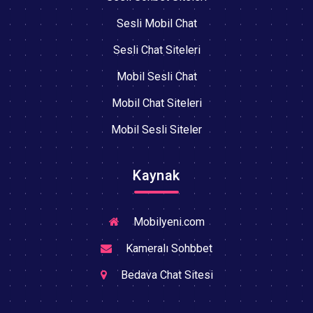
Sesli Mobil Chat
Sesli Chat Siteleri
Mobil Sesli Chat
Mobil Chat Siteleri
Mobil Sesli Siteler
Kaynak
Mobilyeni.com
Kameralı Sohbbet
Bedava Chat Sitesi