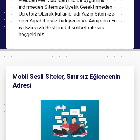
Webden.We Mobilden Hic Bir uygulama
indirmeden Sitemize Üyelik Gerektirmeden
Ücretsiz OLarak kullanıcı adı Yazip Sitemize
giriş YapabiLirsiiz.Türkiyenin Ve Avrupanın En
iyi Kameralı Sesli mobil sohbet sitesine
hoşgeldiniz
Mobil Sesli Siteler, Sınırsız Eğlencenin
Adresi