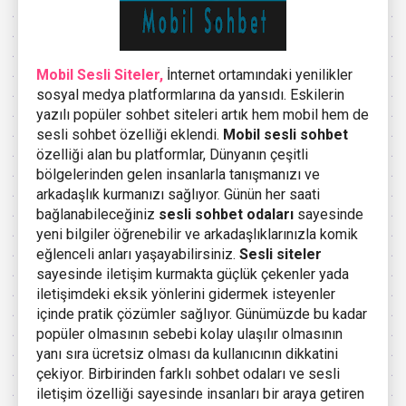
Mobil Sesli Siteler,
İnternet ortamındaki yenilikler
sosyal medya platformlarına da yansıdı. Eskilerin
yazılı popüler sohbet siteleri artık hem mobil hem de
sesli sohbet özelliği eklendi.
Mobil sesli sohbet
özelliği alan bu platformlar, Dünyanın çeşitli
bölgelerinden gelen insanlarla tanışmanızı ve
arkadaşlık kurmanızı sağlıyor. Günün her saati
bağlanabileceğiniz
sesli sohbet odaları
sayesinde
yeni bilgiler öğrenebilir ve arkadaşlıklarınızla komik
eğlenceli anları yaşayabilirsiniz.
Sesli siteler
sayesinde iletişim kurmakta güçlük çekenler yada
iletişimdeki eksik yönlerini gidermek isteyenler
içinde pratik çözümler sağlıyor. Günümüzde bu kadar
popüler olmasının sebebi kolay ulaşılır olmasının
yanı sıra ücretsiz olması da kullanıcının dikkatini
çekiyor. Birbirinden farklı sohbet odaları ve sesli
iletişim özelliği sayesinde insanları bir araya getiren