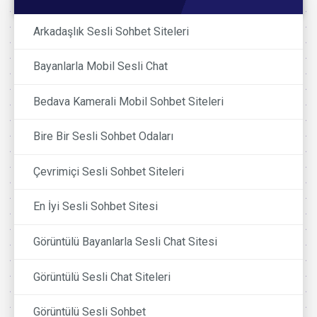
Arkadaşlık Sesli Sohbet Siteleri
Bayanlarla Mobil Sesli Chat
Bedava Kamerali Mobil Sohbet Siteleri
Bire Bir Sesli Sohbet Odaları
Çevrimiçi Sesli Sohbet Siteleri
En İyi Sesli Sohbet Sitesi
Görüntülü Bayanlarla Sesli Chat Sitesi
Görüntülü Sesli Chat Siteleri
Görüntülü Sesli Sohbet