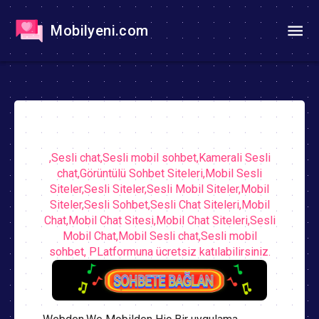
Mobilyeni.com
,Sesli chat,Sesli mobil sohbet,Kamerali Sesli
chat,Görüntülü Sohbet Siteleri,Mobil Sesli
Siteler,Sesli Siteler,Sesli Mobil Siteler,Mobil
Siteler,Sesli Sohbet,Sesli Chat Siteleri,Mobil
Chat,Mobil Chat Sitesi,Mobil Chat Siteleri,Sesli
Mobil Chat,Mobil Sesli chat,Sesli mobil
sohbet, PLatformuna ücretsiz katılabilirsiniz.