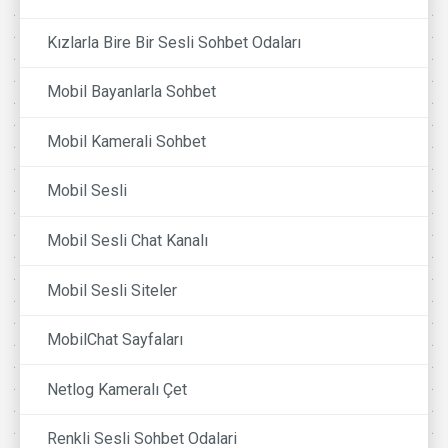
Kızlarla Bire Bir Sesli Sohbet Odaları
Mobil Bayanlarla Sohbet
Mobil Kamerali Sohbet
Mobil Sesli
Mobil Sesli Chat Kanalı
Mobil Sesli Siteler
MobilChat Sayfaları
Netlog Kameralı Çet
Renkli Sesli Sohbet Odalari