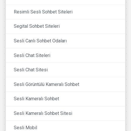
Resimli Sesli Sohbet Siteleri
Segital Sohbet Siteleri
Sesli Canlı Sohbet Odaları
Sesli Chat Siteleri
Sesli Chat Sitesi
Sesli Görüntülü Kameralı Sohbet
Sesli Kameralı Sohbet
Sesli Kameralı Sohbet Sitesi
Sesli Mobil