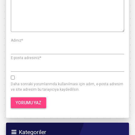
Adınız
*
E-posta adresiniz
*
Daha sonraki yorumlarımda kullanılması için adım, e-posta adresim
ve site adresim bu tarayıcıya kaydedilsin.
Kategoriler