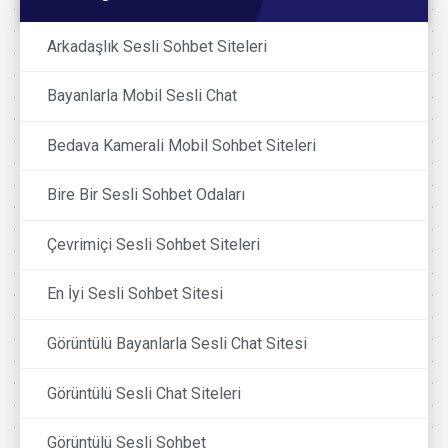
Arkadaşlık Sesli Sohbet Siteleri
Bayanlarla Mobil Sesli Chat
Bedava Kamerali Mobil Sohbet Siteleri
Bire Bir Sesli Sohbet Odaları
Çevrimiçi Sesli Sohbet Siteleri
En İyi Sesli Sohbet Sitesi
Görüntülü Bayanlarla Sesli Chat Sitesi
Görüntülü Sesli Chat Siteleri
Görüntülü Sesli Sohbet