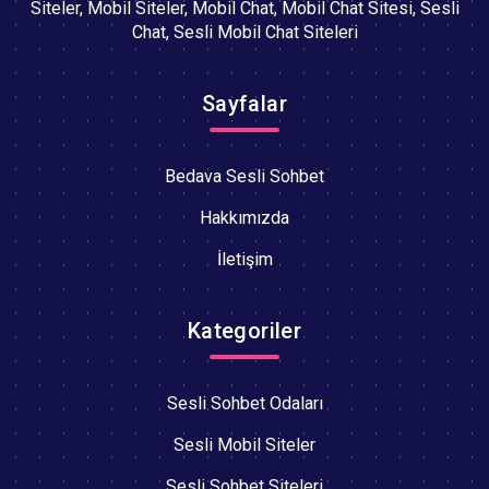
Siteler, Mobil Siteler, Mobil Chat, Mobil Chat Sitesi, Sesli
Chat, Sesli Mobil Chat Siteleri
Sayfalar
Bedava Sesli Sohbet
Hakkımızda
İletişim
Kategoriler
Sesli Sohbet Odaları
Sesli Mobil Siteler
Sesli Sohbet Siteleri