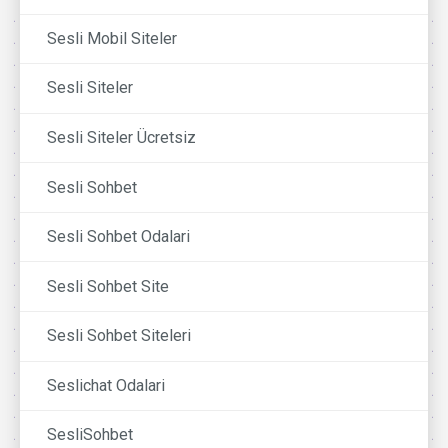
Sesli Mobil Siteler
Sesli Siteler
Sesli Siteler Ücretsiz
Sesli Sohbet
Sesli Sohbet Odalari
Sesli Sohbet Site
Sesli Sohbet Siteleri
Seslichat Odalari
SesliSohbet