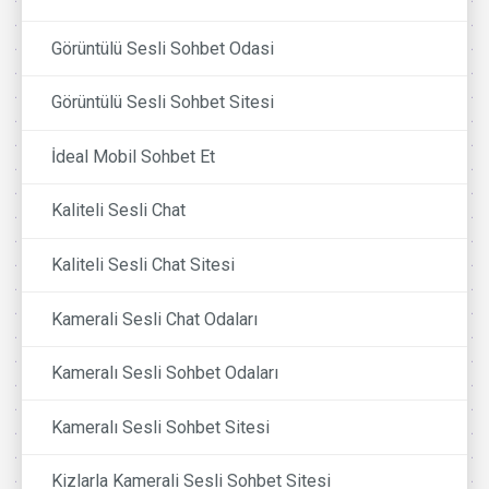
Görüntülü Sesli Sohbet Odasi
Görüntülü Sesli Sohbet Sitesi
İdeal Mobil Sohbet Et
Kaliteli Sesli Chat
Kaliteli Sesli Chat Sitesi
Kamerali Sesli Chat Odaları
Kameralı Sesli Sohbet Odaları
Kameralı Sesli Sohbet Sitesi
Kizlarla Kamerali Sesli Sohbet Sitesi