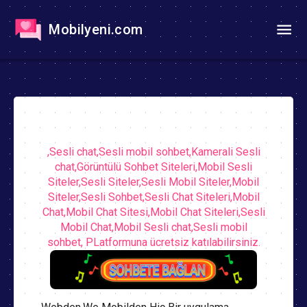
Mobilyeni.com
,Sesli chat,Sesli mobil sohbet,Kamerali Sesli
chat,Görüntülü Sohbet Siteleri,Mobil Sesli
Siteler,Sesli Siteler,Sesli Mobil Siteler,Mobil
Siteler,Sesli Sohbet,Sesli Chat Siteleri,Mobil
Chat,Mobil Chat Sitesi,Mobil Chat Siteleri,Sesli
Mobil Chat,Mobil Sesli chat,Sesli mobil
sohbet, PLatformuna ücretsiz katılabilirsiniz.