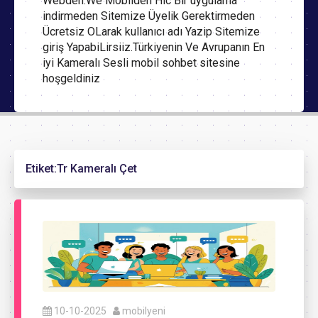
Webden.We Mobilden Hic Bir uygulama
indirmeden Sitemize Üyelik Gerektirmeden
Ücretsiz OLarak kullanıcı adı Yazip Sitemize
giriş YapabiLirsiiz.Türkiyenin Ve Avrupanın En
iyi Kameralı Sesli mobil sohbet sitesine
hoşgeldiniz
Etiket:
Tr Kameralı Çet
10-10-2025
mobilyeni