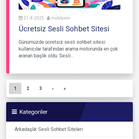
21-8-2025
mobilyeni
Ücretsiz Sesli Sohbet Sitesi
Günümüzde ücretsiz sesli sohbet sitesi
kullanıcılar tarafından arama motorunda en çok
aranan başlık oldu. Sesli…
Sayfa gezinme
Geçerli Sayfa
Sayfa
Sayfa
1
2
3
›
»
Kategoriler
Arkadaşlık Sesli Sohbet Siteleri