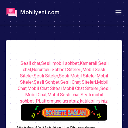
Mobilyeni.com
,Sesli chat,Sesli mobil sohbet,Kamerali Sesli
chat,Görüntülü Sohbet Siteleri,Mobil Sesli
Siteler,Sesli Siteler,Sesli Mobil Siteler,Mobil
Siteler,Sesli Sohbet,Sesli Chat Siteleri,Mobil
Chat,Mobil Chat Sitesi,Mobil Chat Siteleri,Sesli
Mobil Chat,Mobil Sesli chat,Sesli mobil
sohbet, PLatformuna ücretsiz katılabilirsiniz.