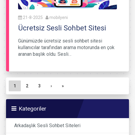
21-8-2025
mobilyeni
Ücretsiz Sesli Sohbet Sitesi
Günümüzde ücretsiz sesli sohbet sitesi
kullanıcılar tarafından arama motorunda en çok
aranan başlık oldu. Sesli…
Sayfa gezinme
Geçerli Sayfa
Sayfa
Sayfa
1
2
3
›
»
Kategoriler
Arkadaşlık Sesli Sohbet Siteleri