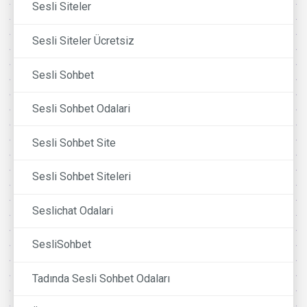
Sesli Siteler
Sesli Siteler Ücretsiz
Sesli Sohbet
Sesli Sohbet Odalari
Sesli Sohbet Site
Sesli Sohbet Siteleri
Seslichat Odalari
SesliSohbet
Tadında Sesli Sohbet Odaları