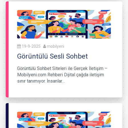
19-9-2025
mobilyeni
Görüntülü Sesli Sohbet
Görüntülü Sohbet Siteleri ile Gerçek İletişim –
Mobilyeni.com Rehberi Dijital çağda iletişim
sınır tanımıyor. İnsanlar…