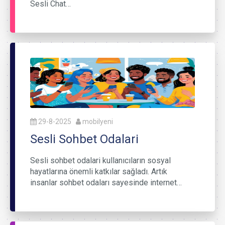
Sesli Chat…
29-8-2025
mobilyeni
Sesli Sohbet Odalari
Sesli sohbet odalari kullanıcıların sosyal
hayatlarına önemli katkılar sağladı. Artık
insanlar sohbet odaları sayesinde internet…