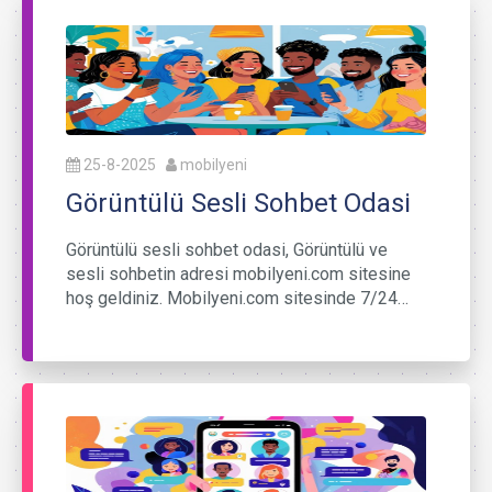
25-8-2025
mobilyeni
Görüntülü Sesli Sohbet Odasi
Görüntülü sesli sohbet odasi, Görüntülü ve
sesli sohbetin adresi mobilyeni.com sitesine
hoş geldiniz. Mobilyeni.com sitesinde 7/24…