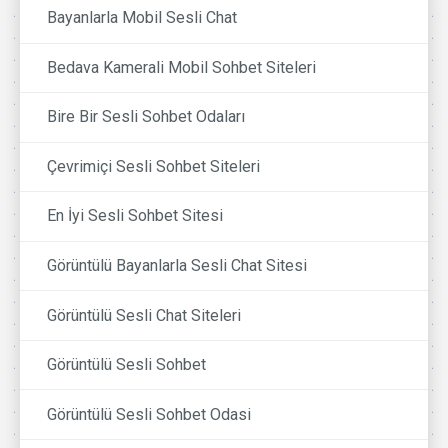
Bayanlarla Mobil Sesli Chat
Bedava Kamerali Mobil Sohbet Siteleri
Bire Bir Sesli Sohbet Odaları
Çevrimiçi Sesli Sohbet Siteleri
En İyi Sesli Sohbet Sitesi
Görüntülü Bayanlarla Sesli Chat Sitesi
Görüntülü Sesli Chat Siteleri
Görüntülü Sesli Sohbet
Görüntülü Sesli Sohbet Odasi