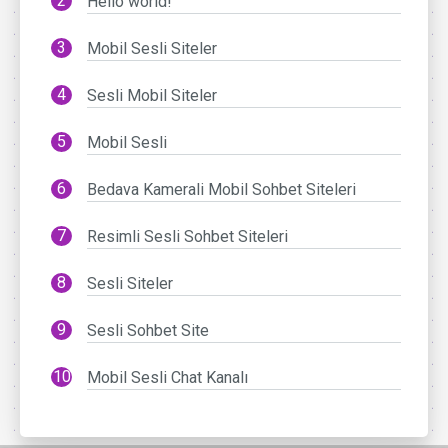
Hello world!
Mobil Sesli Siteler
Sesli Mobil Siteler
Mobil Sesli
Bedava Kamerali Mobil Sohbet Siteleri
Resimli Sesli Sohbet Siteleri
Sesli Siteler
Sesli Sohbet Site
Mobil Sesli Chat Kanalı