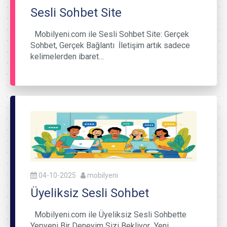
Sesli Sohbet Site
Mobilyeni.com ile Sesli Sohbet Site: Gerçek
Sohbet, Gerçek Bağlantı İletişim artık sadece
kelimelerden ibaret…
04-10-2025
mobilyeni
Üyeliksiz Sesli Sohbet
Mobilyeni.com ile Üyeliksiz Sesli Sohbette
Yepyeni Bir Deneyim Sizi Bekliyor Yeni