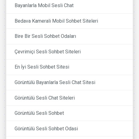
Bayanlarla Mobil Sesli Chat
Bedava Kamerali Mobil Sohbet Siteleri
Bire Bir Sesli Sohbet Odaları
Çevrimiçi Sesli Sohbet Siteleri
En İyi Sesli Sohbet Sitesi
Görüntülü Bayanlarla Sesli Chat Sitesi
Görüntülü Sesli Chat Siteleri
Görüntülü Sesli Sohbet
Görüntülü Sesli Sohbet Odasi