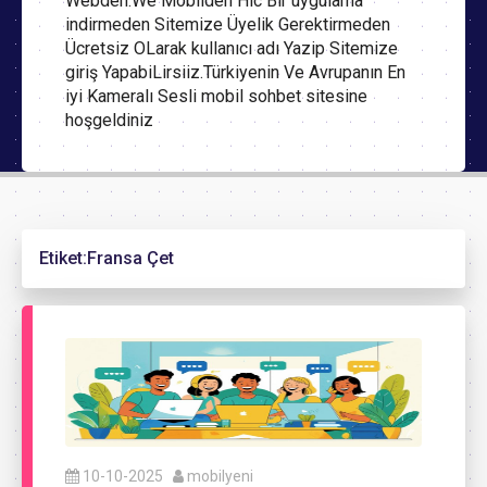
Webden.We Mobilden Hic Bir uygulama
indirmeden Sitemize Üyelik Gerektirmeden
Ücretsiz OLarak kullanıcı adı Yazip Sitemize
giriş YapabiLirsiiz.Türkiyenin Ve Avrupanın En
iyi Kameralı Sesli mobil sohbet sitesine
hoşgeldiniz
Etiket:
Fransa Çet
10-10-2025
mobilyeni