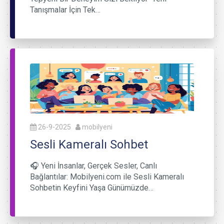
Tanışmalar İçin Tek…
26-9-2025
mobilyeni
Sesli Kameralı Sohbet
🎧 Yeni İnsanlar, Gerçek Sesler, Canlı
Bağlantılar: Mobilyeni.com ile Sesli Kameralı
Sohbetin Keyfini Yaşa Günümüzde…