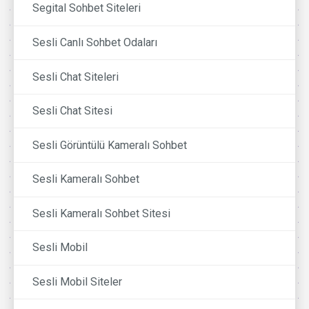
Segital Sohbet Siteleri
Sesli Canlı Sohbet Odaları
Sesli Chat Siteleri
Sesli Chat Sitesi
Sesli Görüntülü Kameralı Sohbet
Sesli Kameralı Sohbet
Sesli Kameralı Sohbet Sitesi
Sesli Mobil
Sesli Mobil Siteler