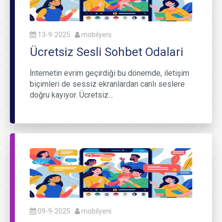
13-9-2025
mobilyeni
Ücretsiz Sesli Sohbet Odalari
İnternetin evrim geçirdiği bu dönemde, iletişim
biçimleri de sessiz ekranlardan canlı seslere
doğru kayıyor. Ücretsiz…
09-9-2025
mobilyeni