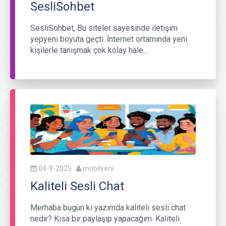
SesliSohbet
SesliSohbet, Bu siteler sayesinde iletişim
yepyeni boyuta geçti. İnternet ortamında yeni
kişilerle tanışmak çok kolay hale…
04-9-2025
mobilyeni
Kaliteli Sesli Chat
Merhaba bugün ki yazımda kaliteli sesli chat
nedir? Kısa bir paylaşıp yapacağım. Kaliteli