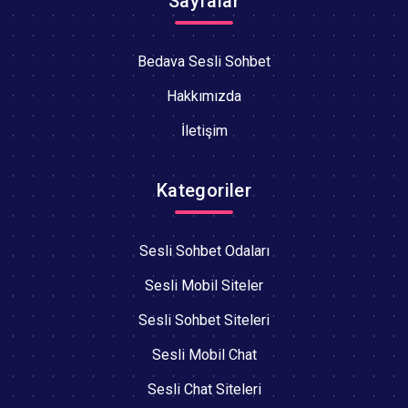
Sayfalar
Bedava Sesli Sohbet
Hakkımızda
İletişim
Kategoriler
Sesli Sohbet Odaları
Sesli Mobil Siteler
Sesli Sohbet Siteleri
Sesli Mobil Chat
Sesli Chat Siteleri