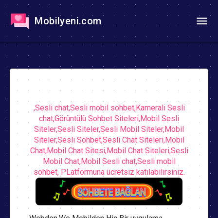
Mobilyeni.com
,Sesli chat,Sesli mobil sohbet,Kamerali Sesli
chat,Görüntülü Sohbet Siteleri,Mobil Sesli
Siteler,Sesli Siteler,Sesli Mobil Siteler,Mobil
Siteler,Sesli Sohbet,Sesli Chat Siteleri,Mobil
Chat,Mobil Chat Sitesi,Mobil Chat Siteleri,Sesli
Mobil Chat,Mobil Sesli chat,Sesli mobil
sohbet, PLatformuna ücretsiz katılabilirsiniz.