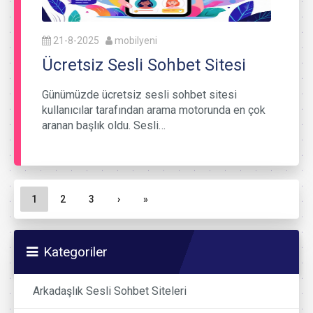
21-8-2025
mobilyeni
Ücretsiz Sesli Sohbet Sitesi
Günümüzde ücretsiz sesli sohbet sitesi
kullanıcılar tarafından arama motorunda en çok
aranan başlık oldu. Sesli…
Sayfa gezinme
Geçerli Sayfa
Sayfa
Sayfa
1
2
3
›
»
Kategoriler
Arkadaşlık Sesli Sohbet Siteleri