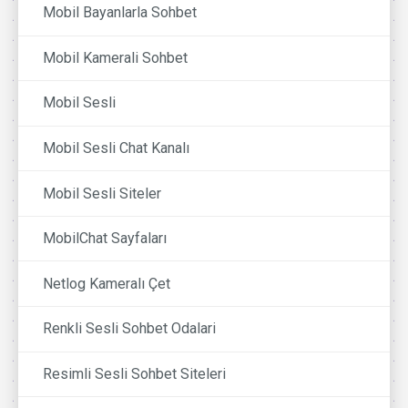
Mobil Bayanlarla Sohbet
Mobil Kamerali Sohbet
Mobil Sesli
Mobil Sesli Chat Kanalı
Mobil Sesli Siteler
MobilChat Sayfaları
Netlog Kameralı Çet
Renkli Sesli Sohbet Odalari
Resimli Sesli Sohbet Siteleri