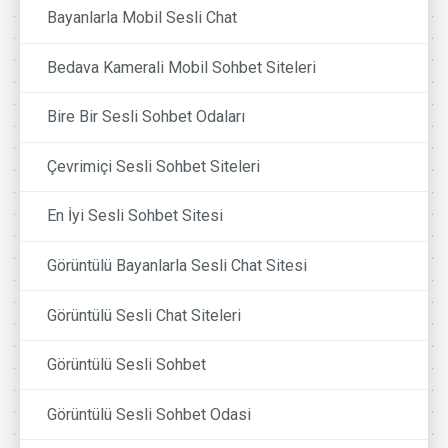
Bayanlarla Mobil Sesli Chat
Bedava Kamerali Mobil Sohbet Siteleri
Bire Bir Sesli Sohbet Odaları
Çevrimiçi Sesli Sohbet Siteleri
En İyi Sesli Sohbet Sitesi
Görüntülü Bayanlarla Sesli Chat Sitesi
Görüntülü Sesli Chat Siteleri
Görüntülü Sesli Sohbet
Görüntülü Sesli Sohbet Odasi