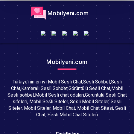
Mobilyeni.com
Mobilyeni.com
Türkiye'nin en iyi Mobil Sesli Chat,Sesli Sohbet,Sesli
Chat,Kamerali Sesli Sohbet,Görüntülü Sesli Chat,Mobil
Sesli sohbet,Mobil Sesli chat odalari,Görüntülü Sesli Chat
siteleri, Mobil Sesli Siteler, Sesli Mobil Siteler, Sesli
Siteler, Mobil Siteler, Mobil Chat, Mobil Chat Sitesi, Sesli
Chat, Sesli Mobil Chat Siteleri