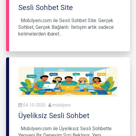
Sesli Sohbet Site
Mobilyeni.com ile Sesli Sohbet Site: Gerçek
Sohbet, Gerçek Bağlantı İletişim artık sadece
kelimelerden ibaret…
04-10-2025
mobilyeni
Üyeliksiz Sesli Sohbet
Mobilyeni.com ile Üyeliksiz Sesli Sohbette
Yepyeni Bir Deneyim Sizi Bekliyor Yeni