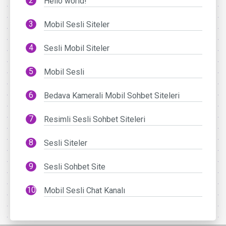
Hello world!
Mobil Sesli Siteler
Sesli Mobil Siteler
Mobil Sesli
Bedava Kamerali Mobil Sohbet Siteleri
Resimli Sesli Sohbet Siteleri
Sesli Siteler
Sesli Sohbet Site
Mobil Sesli Chat Kanalı