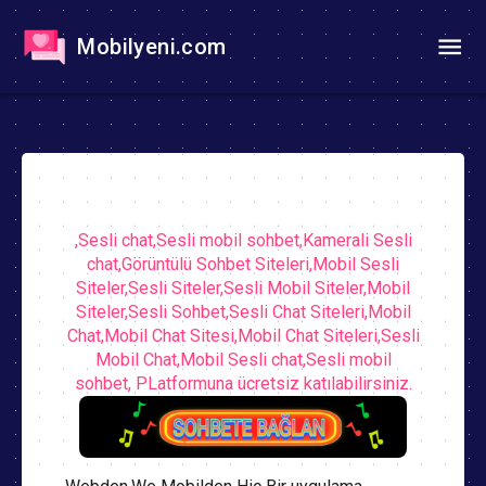
Mobilyeni.com
,Sesli chat,Sesli mobil sohbet,Kamerali Sesli
chat,Görüntülü Sohbet Siteleri,Mobil Sesli
Siteler,Sesli Siteler,Sesli Mobil Siteler,Mobil
Siteler,Sesli Sohbet,Sesli Chat Siteleri,Mobil
Chat,Mobil Chat Sitesi,Mobil Chat Siteleri,Sesli
Mobil Chat,Mobil Sesli chat,Sesli mobil
sohbet, PLatformuna ücretsiz katılabilirsiniz.