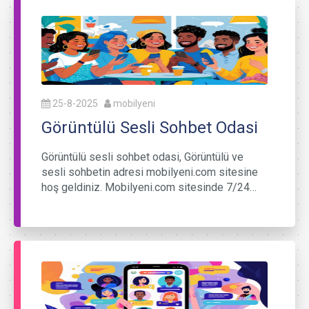
25-8-2025
mobilyeni
Görüntülü Sesli Sohbet Odasi
Görüntülü sesli sohbet odasi, Görüntülü ve
sesli sohbetin adresi mobilyeni.com sitesine
hoş geldiniz. Mobilyeni.com sitesinde 7/24…