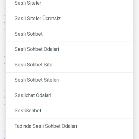
Sesli Siteler
Sesli Siteler Ücretsiz
Sesli Sohbet
Sesli Sohbet Odalari
Sesli Sohbet Site
Sesli Sohbet Siteleri
Seslichat Odalari
SesliSohbet
Tadında Sesli Sohbet Odaları